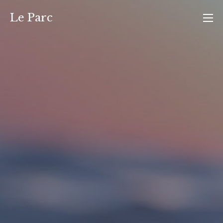
Ga
Le Parc
naar
de
inhoud