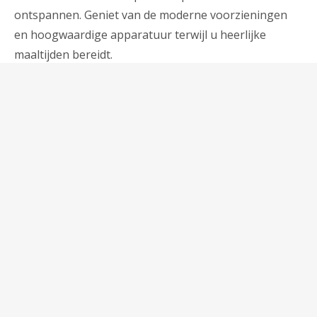
ontspannen. Geniet van de moderne voorzieningen
en hoogwaardige apparatuur terwijl u heerlijke
maaltijden bereidt.
Op de begane grond vindt u een badkamer met
douche, wastafel en toilet voor uw gemak. De eerste
verdieping biedt twee grote slaapkamers, elk met een
eigen unieke charme. De eerste slaapkamer verwent u
met een comfortabel tweepersoonsbed en een eigen
wastafel, inloopdouche en apart toilet. De tweede
slaapkamer is voorzien van twee bedden van 140×200,
een wastafel, inloopdouche en apart toilet.
Buiten wacht u een betoverend terras waar u kunt
genieten van de ochtendzon, en er is een groot
grasveld voor de gîte, ideaal voor buitenactiviteiten en