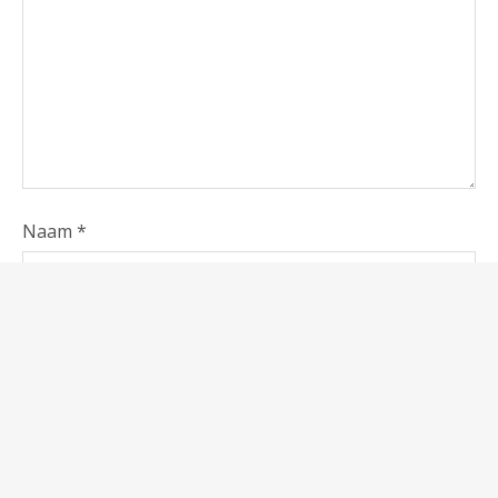
Naam
*
E-mail
*