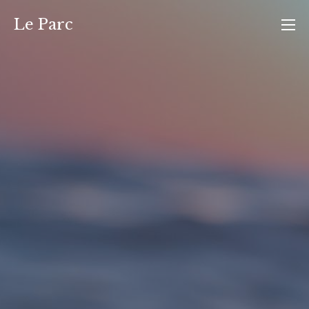
Ga
Le Parc
naar
de
inhoud