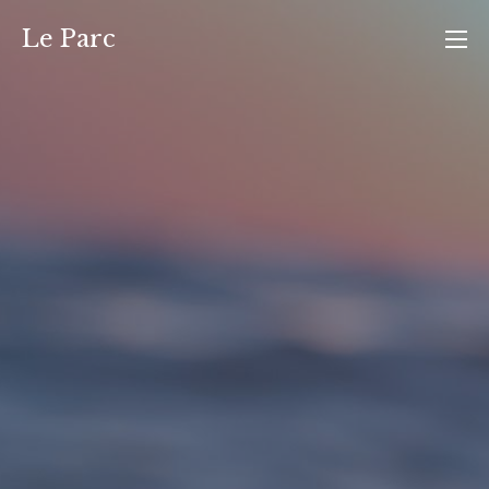
Ga
Le Parc
naar
de
inhoud