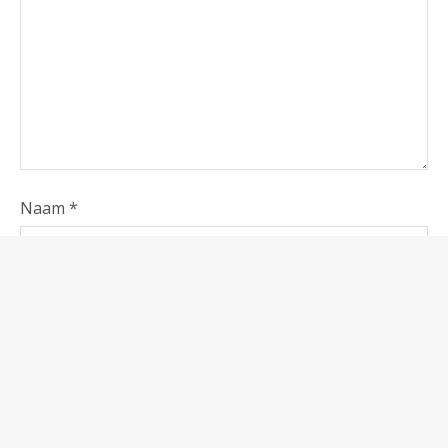
Naam
*
E-mail
*